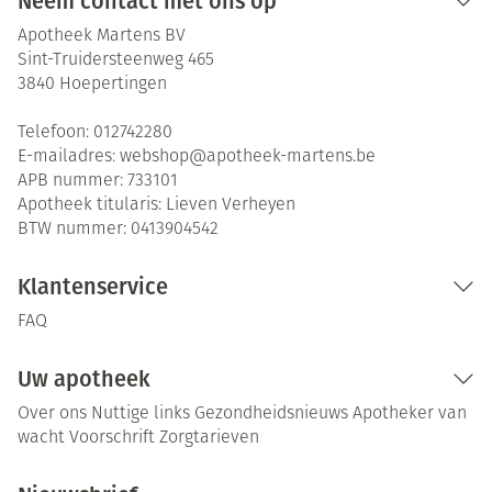
Neem contact met ons op
Apotheek Martens BV
Sint-Truidersteenweg 465
3840
Hoepertingen
Telefoon:
012742280
E-mailadres:
webshop@
apotheek-martens.be
APB nummer:
733101
Apotheek titularis:
Lieven Verheyen
BTW nummer:
0413904542
Klantenservice
FAQ
Uw apotheek
Over ons
Nuttige links
Gezondheidsnieuws
Apotheker van
wacht
Voorschrift
Zorgtarieven