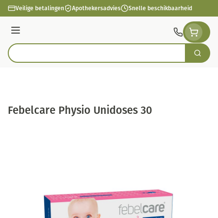
Ga naar de inhoud
Veilige betalingen
Apothekersadvies
Snelle beschikbaarheid
Menu
Zoek
Product, merk, categorie...
Febelcare Physio Unidoses 30