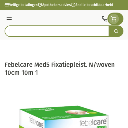
Ga naar de inhoud
Veilige betalingen
Apothekersadvies
Snelle beschikbaarheid
Menu
Zoek
Product, merk, categorie...
Febelcare Med5 Fixatiepleist. N/woven
10cm 10m 1