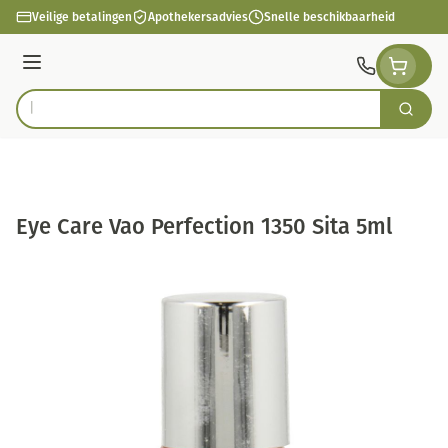
Ga naar de inhoud
Veilige betalingen
Apothekersadvies
Snelle beschikbaarheid
Menu
Zoek
Product, merk, categorie...
Eye Care Vao Perfection 1350 Sita 5ml