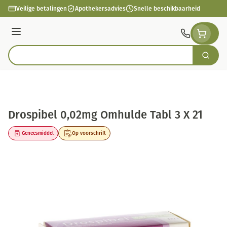
Ga naar de inhoud
Veilige betalingen
Apothekersadvies
Snelle beschikbaarheid
Menu
Zoek
Product, merk, categorie...
Drospibel 0,02mg Omhulde Tabl 3 X 21
Geneesmiddel
Op voorschrift