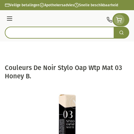
Ga naar de inhoud
Veilige betalingen
Apothekersadvies
Snelle beschikbaarheid
Menu
Zoek
Product, merk, categorie...
Couleurs De Noir Stylo Oap Wtp Mat 03
Honey B.