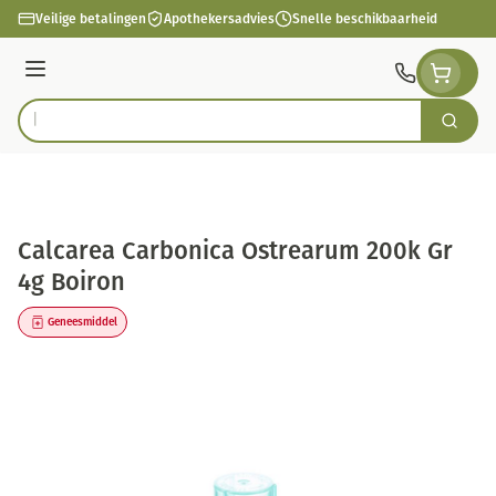
Ga naar de inhoud
Veilige betalingen
Apothekersadvies
Snelle beschikbaarheid
Menu
Zoek
Product, merk, categorie...
Calcarea Carbonica Ostrearum 200k Gr
4g Boiron
Geneesmiddel