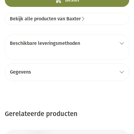
Bekijk alle producten van Baxter
Beschikbare leveringsmethoden
Gegevens
Gerelateerde producten
Druk op om naar carrouselnavigatie te gaan
Navigeren door de elementen van de carrousel is mogelijk me
Druk om carrousel over te slaan