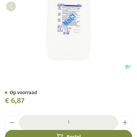
Bx Viapack Nacl 0,9% Irrig.10
Op voorraad
€ 6,87
Aantal
Bestel