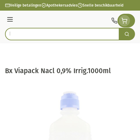
Ga naar de inhoud
Veilige betalingen
Apothekersadvies
Snelle beschikbaarheid
Menu
Zoek
Product, merk, categorie...
Bx Viapack Nacl 0,9% Irrig.1000ml