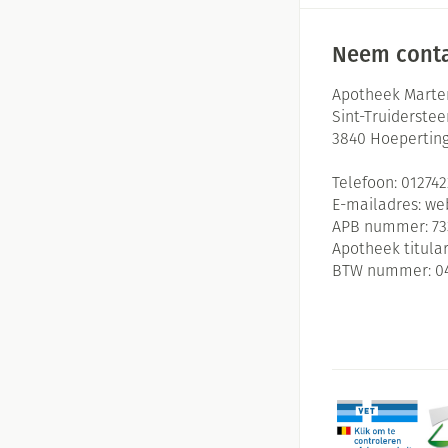
Neem conta
Apotheek Marte
Sint-Truiderste
3840
Hoepertin
Telefoon:
01274
E-mailadres:
we
APB nummer:
73
Apotheek titular
BTW nummer:
0