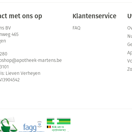
ct met ons op
Klantenservice
U
ns BV
FAQ
Ov
enweg 465
Nu
gen
G
Ap
2280
bshop@
apotheek-martens.be
Vo
3101
Zo
is:
Lieven Verheyen
413904542