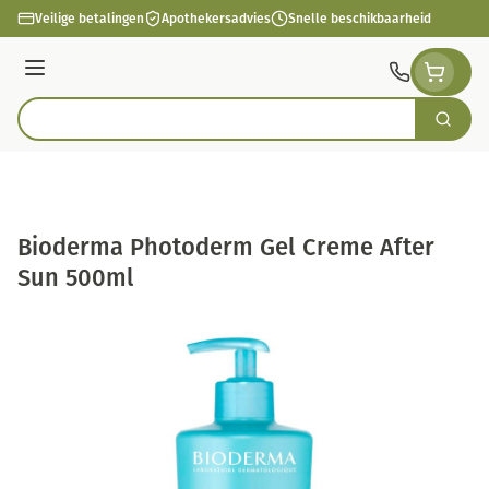
Ga naar de inhoud
Veilige betalingen
Apothekersadvies
Snelle beschikbaarheid
Menu
Zoek
Product, merk, categorie...
Bioderma Photoderm Gel Creme After
Sun 500ml