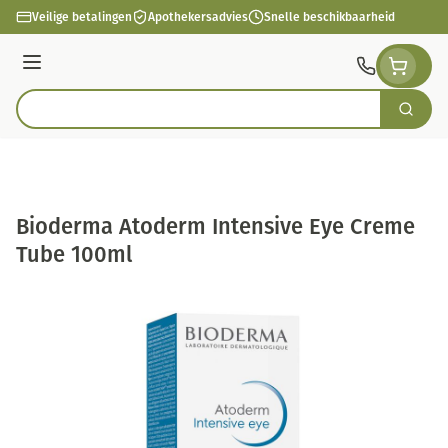
Ga naar de inhoud
Veilige betalingen
Apothekersadvies
Snelle beschikbaarheid
Menu
Zoek
Product, merk, categorie...
Bioderma Atoderm Intensive Eye Creme
Tube 100ml