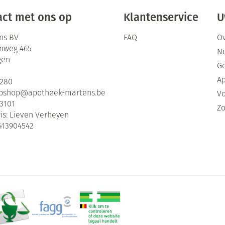
ct met ons op
Klantenservice
U
ns BV
FAQ
Ov
enweg 465
Nu
gen
G
Ap
2280
bshop@
apotheek-martens.be
Vo
3101
Zo
is:
Lieven Verheyen
413904542