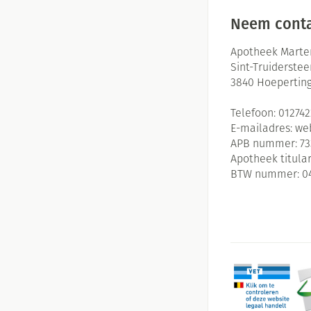
Neem conta
Apotheek Marte
Sint-Truiderste
3840
Hoepertin
Telefoon:
01274
E-mailadres:
we
APB nummer:
73
Apotheek titular
BTW nummer:
0