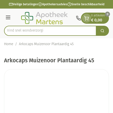
Dia 1 van 1
Ga naar de inhoud
Veilige betalingen
Apothekersadvies
Snelle beschikbaarheid
0
0 artikelen
€ 0,00
Menu
Vind snel won
Zoek
Product, merk, categorie...
Home
/
Arkocaps Muizenoor Plantaardig 45
Arkocaps Muizenoor Plantaardig 45