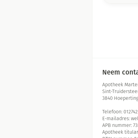
Neem conta
Apotheek Marte
Sint-Truiderste
3840
Hoepertin
Telefoon:
01274
E-mailadres:
we
APB nummer:
73
Apotheek titular