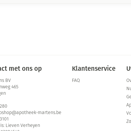
ct met ons op
Klantenservice
U
ns BV
FAQ
Ov
enweg 465
Nu
gen
G
Ap
2280
bshop@
apotheek-martens.be
Vo
3101
Zo
is:
Lieven Verheyen