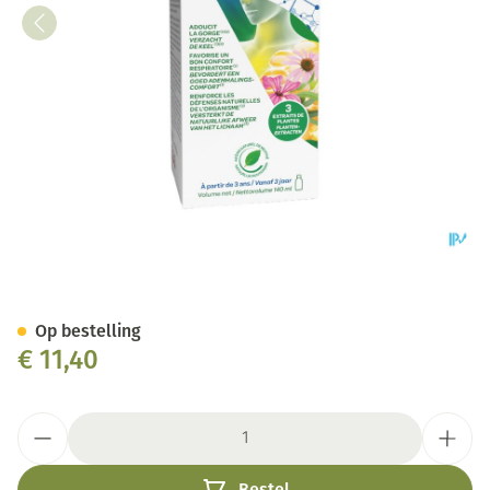
Activox Kruidensiroop Nf 150
Op bestelling
€ 11,40
Aantal
Bestel