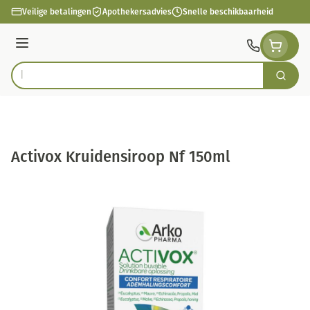
Ga naar de inhoud
Veilige betalingen
Apothekersadvies
Snelle beschikbaarheid
Menu
Zoek
Product, merk, categorie...
Activox Kruidensiroop Nf 150ml