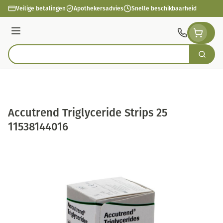
Ga naar de inhoud
Veilige betalingen
Apothekersadvies
Snelle beschikbaarheid
Menu
Zoek
Product, merk, categorie...
Accutrend Triglyceride Strips 25
11538144016