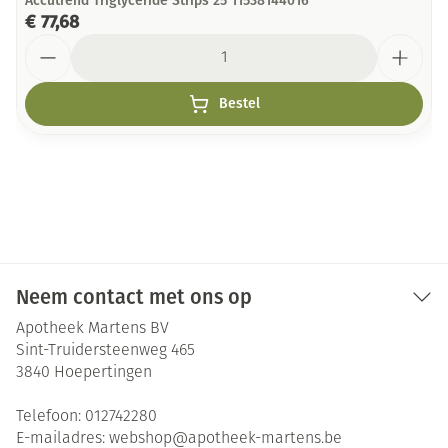
Accutrend Triglyceride Strips 25 11538144016
€ 77,68
Aantal
Bestel
Neem contact met ons op
Apotheek Martens BV
Sint-Truidersteenweg 465
3840
Hoepertingen
Telefoon:
012742280
E-mailadres:
webshop@
apotheek-martens.be